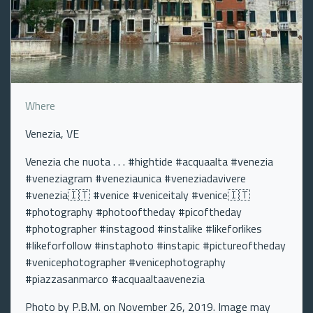
Where
Venezia, VE
Venezia che nuota . . . #hightide #acquaalta #venezia
#veneziagram #veneziaunica #veneziadavivere
#venezia🇮🇹 #venice #veniceitaly #venice🇮🇹
#photography #photooftheday #picoftheday
#photographer #instagood #instalike #likeforlikes
#likeforfollow #instaphoto #instapic #pictureoftheday
#venicephotographer #venicephotography
#piazzasanmarco #acquaaltaavenezia
Photo by P.B.M. on November 26, 2019. Image may