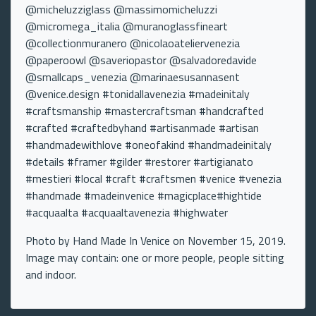
@micheluzziglass @massimomicheluzzi
@micromega_italia @muranoglassfineart
@collectionmuranero @nicolaoateliervenezia
@paperoowl @saveriopastor @salvadoredavide
@smallcaps_venezia @marinaesusannasent
@venice.design #tonidallavenezia #madeinitaly
#craftsmanship #mastercraftsman #handcrafted
#crafted #craftedbyhand #artisanmade #artisan
#handmadewithlove #oneofakind #handmadeinitaly
#details #framer #gilder #restorer #artigianato
#mestieri #local #craft #craftsmen #venice #venezia
#handmade #madeinvenice #magicplace#hightide
#acquaalta #acquaaltavenezia #highwater
Photo by Hand Made In Venice on November 15, 2019.
Image may contain: one or more people, people sitting
and indoor.