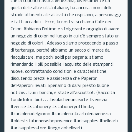
che la toponomastica veneziana, diversamente da
quella delle altre città italiane, ha ancora i nomi delle
strade attinenti alle attività che ospitano, a personaggi
e fatti accaduti... Ecco, la nostra si chiama Calle dei
Colori. Abbiamo l'intimo e sfolgorante orgoglio di avere
un negozio di colori nel luogo in cui c'è sempre stato un
negozio di colori. . Adesso stiamo procedendo a passo
di tartaruga, perchè abbiamo un sacco di merce da
riacquistare, ma pochi soldi per pagarla; stiamo
rimandando il più possibile l'acquisto delle stampanti
nuove, contrattando condizioni e caratteristiche,
discutendo prezzi e assistenza che Paperon
de'Paperoni levati. Speriamo di darvi presto buone
notizie. . Duri i banchi, e state all'asciutto! . (Raccolta
fondi: link in bio) . . . #isolachenoncearte #venezia
#venice #stationery #stationeryoftheday
#cartoleriadelgiorno #cartoleria #cartoleriavenezia
#oldeststationeryshopinvenice #artsupplies #bellearti
#artsuppliesstore #negoziobellearti