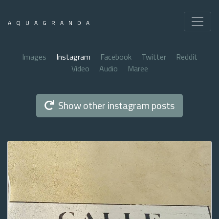
AQUAGRANDA
Images
Instagram
Facebook
Twitter
Reddit
Video
Audio
Maree
Show other instagram posts