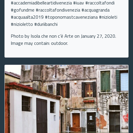
#accademiadibelleartidivenezia #iuav #raccoltafondi
#gofundme #raccoltafondivenezia #acquagranda
#acquaalta2019 #toponomastcaveneziana #nizioleti
#nizioletto #duriibanchi
Photo by Isola che non c'è Arte on January 27, 2020.
Image may contain: outdoor.