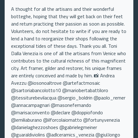
A thought for all the artisans and their wonderful
botteghe, hoping that they will get back on their feet
and return practicing their passion as soon as possible.
Volunteers, do not hesitate to write if you are ready to
lend a hand to reorganize their shops following the
exceptional tides of these days. Thank you all. Toni
Dalla Venezia is one of all the artisans from Venice who
contributes to the cultural richness of this magnificent
city. Art framer, gilder and restorer, his unique frames
are entirely conceived and made by him. 📸 Andrea
Avezzu @iosonoaltrove @artefactmosaic
@sartoriabancolotto10 @mariobertabattiloro
@tessiturebevilacqua @sergio_boldrin @paolo_remer
@annacampagnari @masonefernando
@marisaconvento @declare @doppiofondo
@emiliaburano @ilforcolaiomatto @fortunyvenezia
@danielaghezzoshoes @gabrielegmeiner
@guaraldiviolins @adlceramics_venezia @giul.longo